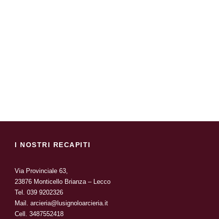
I NOSTRI RECAPITI
Via Provinciale 63,
23876 Monticello Brianza – Lecco
Tel.
039 9202326
Mail.
arcieria@lusignoloarcieria.it
Cell.
3487552418