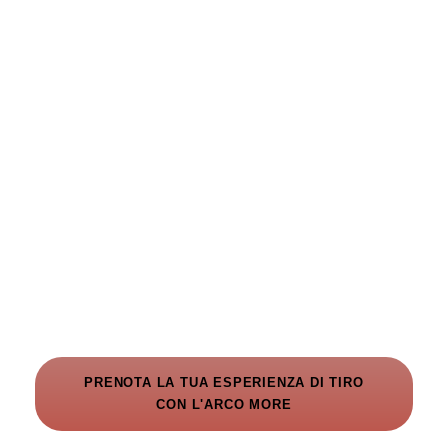
INDIRIZZO
Via Provinciale 63,
23876 Monticello Brianza – Lecco
PRENOTA LA TUA ESPERIENZA DI TIRO
CON L'ARCO MORE