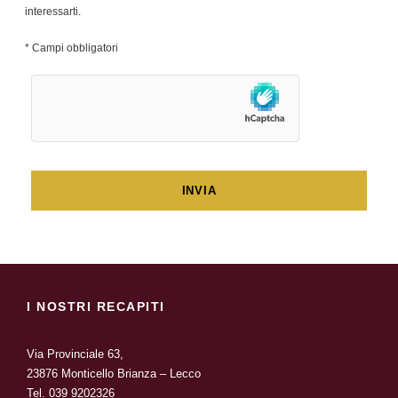
interessarti.
* Campi obbligatori
I NOSTRI RECAPITI
Via Provinciale 63,
23876 Monticello Brianza – Lecco
Tel.
039 9202326