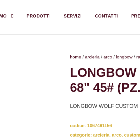
AMO
PRODOTTI
SERVIZI
CONTATTI
PRE
home
/
arcieria
/
arco
/
longbow
/
r
LONGBOW 
68" 45# (PZ.
LONGBOW WOLF CUSTOM DX 
codice:
1067491156
categorie:
arcieria
,
arco
,
custo