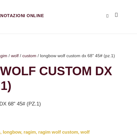
NOTAZIONI ONLINE
agim
/
wolf
/
custom
/ longbow wolf custom dx 68" 45# (pz.1)
WOLF CUSTOM DX
1)
68" 45# (PZ.1)
m
,
longbow
,
ragim
,
ragim wolf custom
,
wolf