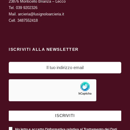
23876 Monticello Brianza – Lecco
Tel.
039 9202326
Mail.
arcieria@lusignoloarcieria.it
Cell.
3487552418
ISCRIVITI ALLA NEWSLETTER
Ho letto e accetto l’informativa relativa al Trattamento dei Dati