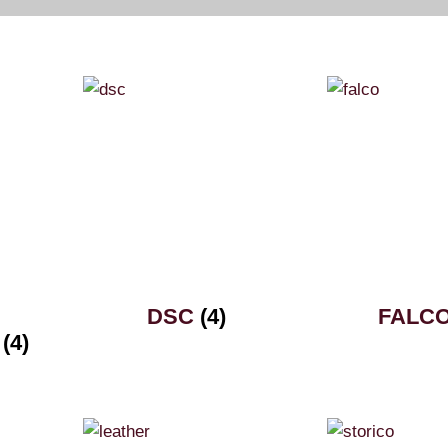
DSC
(4)
FALC
O
(4)