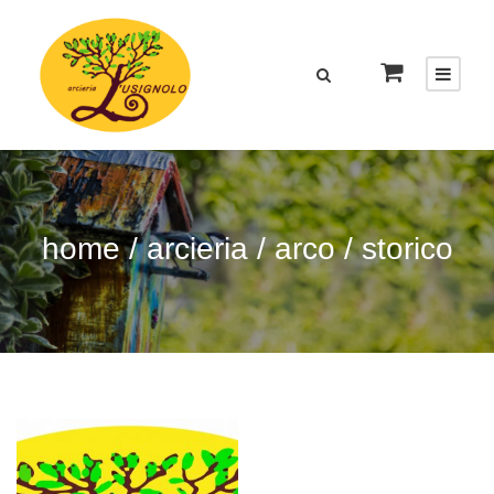
home
/
arcieria
/
arco
/ storico